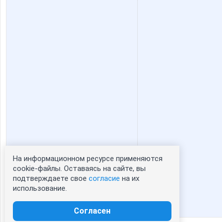
На информационном ресурсе применяются
Статистика портрета:
cookie-файлы. Оставаясь на сайте, вы
подтверждаете свое
согласие
на их
сейчас просматривают портрет - 0
использование.
зарегистрированные пользователи
посетившие портрет за 7 дней - 0
Согласен