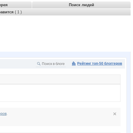
ерея
Поиск людей
равится
( 1 )
Рейтинг топ-50 блоггеров
еров
.