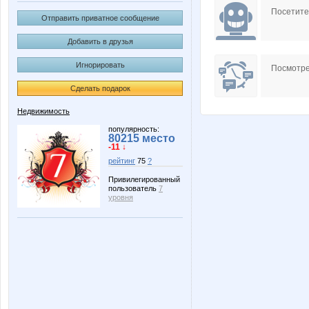
Посетит
Отправить приватное сообщение
Добавить в друзья
Игнорировать
Посмотре
Сделать подарок
Недвижимость
популярность:
80215 место
-11 ↓
рейтинг
75
?
Привилегированный
пользователь
7
уровня